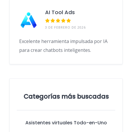
o
n
m
p
AI Tool Ads
k
p
3 DE FEBRERO DE 2026
Excelente herramienta impulsada por IA
para crear chatbots inteligentes.
Categorías más buscadas
Asistentes virtuales Todo-en-Uno