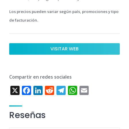
Los precios pueden variar según país, promociones y tipo
de facturación.
VISITAR WEB
Compartir en redes sociales
X
F
Li
R
T
W
E
ac
n
e
el
h
m
e
k
d
e
at
ai
Reseñas
b
e
di
gr
s
l
o
dI
t
a
A