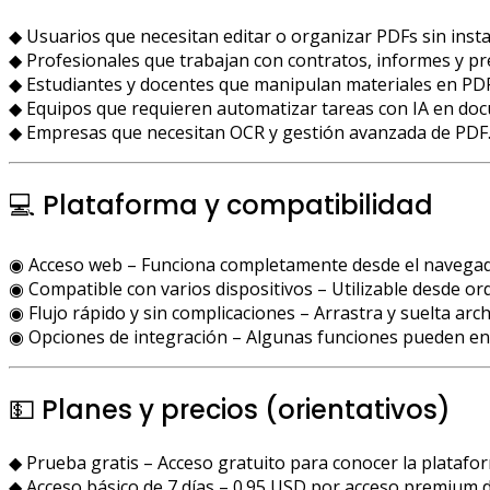
◆ Usuarios que necesitan editar o organizar PDFs sin insta
◆ Profesionales que trabajan con contratos, informes y pr
◆ Estudiantes y docentes que manipulan materiales en PDF
◆ Equipos que requieren automatizar tareas con IA en do
◆ Empresas que necesitan OCR y gestión avanzada de PDF
💻 Plataforma y compatibilidad
◉ Acceso web – Funciona completamente desde el navegado
◉ Compatible con varios dispositivos – Utilizable desde or
◉ Flujo rápido y sin complicaciones – Arrastra y suelta arch
◉ Opciones de integración – Algunas funciones pueden enla
💵 Planes y precios (orientativos)
◆ Prueba gratis – Acceso gratuito para conocer la platafo
◆ Acceso básico de 7 días – 0.95 USD por acceso premium d