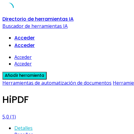
Skip
Directorio de herramientas IA
to
Buscador de herramientas IA
content
Acceder
Acceder
Acceder
Acceder
Añadir herramienta
Herramientas de automatización de documentos
Herramie
HiPDF
5,0
(1)
Detalles