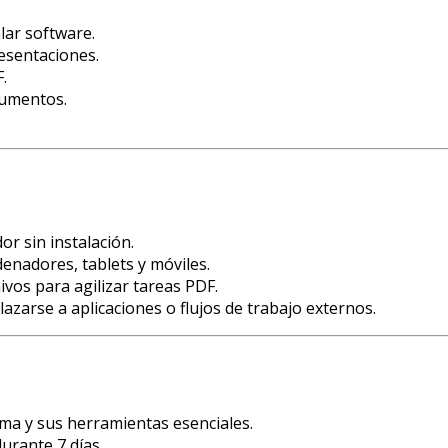
lar software.
esentaciones.
.
cumentos.
.
r sin instalación.
denadores, tablets y móviles.
ivos para agilizar tareas PDF.
zarse a aplicaciones o flujos de trabajo externos.
rma y sus herramientas esenciales.
urante 7 días.