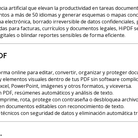
ia artificial que elevan la productividad en tareas docume
entos a más de 50 idiomas y generar esquemas o mapas conce
 electrónica, borrado irreversible de datos confidenciales,
as para facturas, currículos y documentos legales, HiPDF se
itales o blindar reportes sensibles de forma eficiente.
DF
rma online para editar, convertir, organizar y proteger do
y elementos visuales dentro de tus PDF sin software compli
el, PowerPoint, imágenes y otros formatos, y viceversa.
on PDF, resúmenes automáticos y análisis de texto.
omprime, rota, protege con contraseña o desbloquea archivo
n documentos editables con reconocimiento de texto.
técnicos con seguridad de datos y eliminación automática tr
…