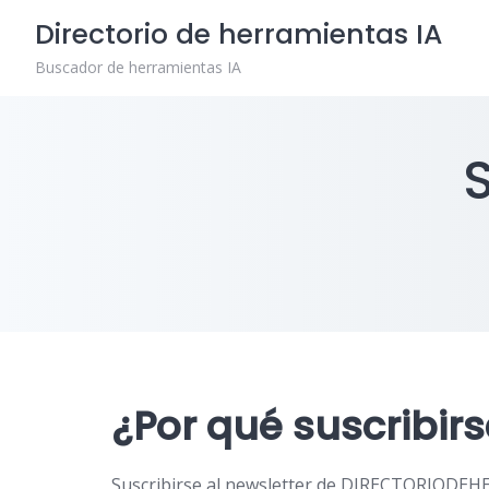
Skip
Directorio de herramientas IA
to
content
Buscador de herramientas IA
¿Por qué suscribirs
Suscribirse al newsletter de DIRECTORIODEHE