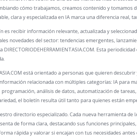
 cambiando cómo trabajamos, creamos contenido y tomamos de
ble, clara y especializada en IA marca una diferencia real, t
n es recibir información relevante, actualizada y seleccion
ales novedades del sector: tendencias emergentes, lanzami
n a DIRECTORIODEHERRAMIENTASIA.COM. Esta periodicidad q
da.
COM está orientado a personas que quieren descubrir y uti
información relacionada con múltiples categorías: IA para ma
o, programación, análisis de datos, automatización de tareas,
ariedad, el boletín resulta útil tanto para quienes están e
uestro directorio especializado. Cada nueva herramienta de I
e forma clara, destacando sus funciones principales, vent
orma rápida y valorar si encajan con tus necesidades antes d