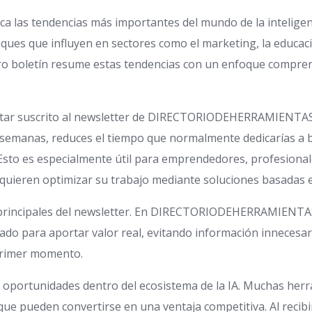
ca las tendencias más importantes del mundo de la inteligenci
ues que influyen en sectores como el marketing, la educació
tro boletín resume estas tendencias con un enfoque compren
 estar suscrito al newsletter de DIRECTORIODEHERRAMIENTASI
os semanas, reduces el tiempo que normalmente dedicarías a
Esto es especialmente útil para emprendedores, profesional
uieren optimizar su trabajo mediante soluciones basadas en i
s principales del newsletter. En DIRECTORIODEHERRAMIENTASIA
ado para aportar valor real, evitando información innecesaria
l primer momento.
r oportunidades dentro del ecosistema de la IA. Muchas her
e pueden convertirse en una ventaja competitiva. Al recibir