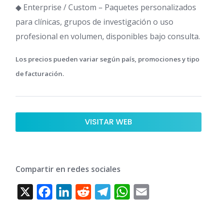
◆ Enterprise / Custom – Paquetes personalizados
para clínicas, grupos de investigación o uso
profesional en volumen, disponibles bajo consulta.
Los precios pueden variar según país, promociones y tipo
de facturación.
VISITAR WEB
Compartir en redes sociales
X
F
Li
R
T
W
E
ac
n
e
el
h
m