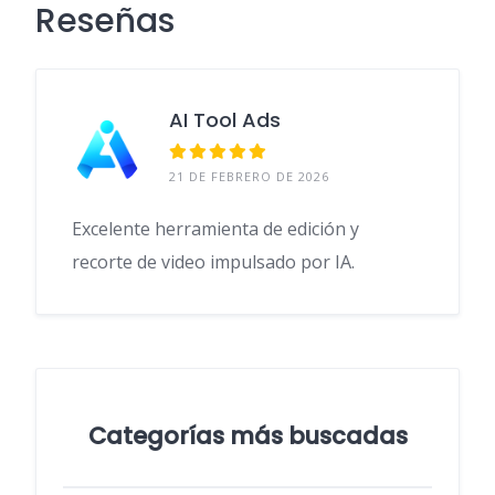
Reseñas
b
e
di
gr
s
l
o
dI
t
a
A
o
n
m
p
AI Tool Ads
k
p
21 DE FEBRERO DE 2026
Excelente herramienta de edición y
recorte de video impulsado por IA.
Categorías más buscadas