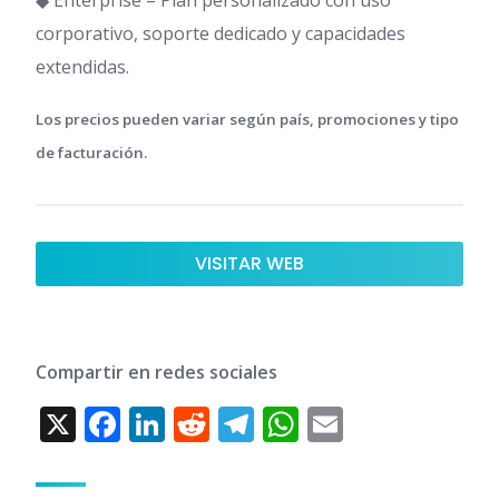
◆ Enterprise – Plan personalizado con uso
corporativo, soporte dedicado y capacidades
extendidas.
Los precios pueden variar según país, promociones y tipo
de facturación.
VISITAR WEB
Compartir en redes sociales
X
F
Li
R
T
W
E
ac
n
e
el
h
m
e
k
d
e
at
ai