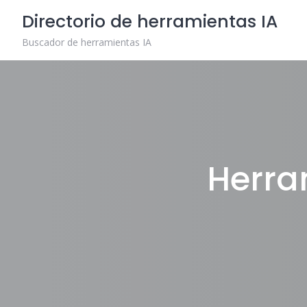
Skip
Directorio de herramientas IA
to
content
Buscador de herramientas IA
Herra