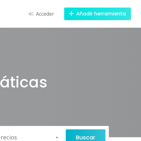
Añadir herramienta
Acceder
áticas
Buscar
recios